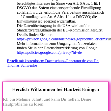
berechtigtes Interesse im Sinne von Art. 6 Abs. 1 lit. f
DSGVO dar. Sofern eine entsprechende Einwilligung
abgefragt wurde, erfolgt die Verarbeitung ausschließlich
auf Grundlage von Art. 6 Abs. 1 lit. a DSGVO; die
Einwilligung ist jederzeit widerrufbar.
Die Datenübertragung in die USA wird auf die
Standardvertragsklauseln der EU-Kommission gestützt.
Details finden Sie hier:
https://privacy.google.com/businesses/gdprcontrollerterms/
u
Mehr Informationen zum Umgang mit Nutzerdaten
finden Sie in der Datenschutzerklärung von Google:
https://policies.google.com/privacy?hl=de
Erstellt mit kostenlosem Datenschutz-Generator.de von Dr.
Thomas Schwenke
Herzlich Wilkommen bei Hautzeit Eningen
Ich bin Melanie Schütt und kann Dir helfen, Deine
Hautprobleme zu lösen.