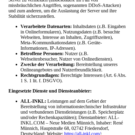
missbräuchlichen Angriffen, sogenannten DDoS-Attacken)
und zum anderen, um die Auslastung der Server und ihre
Stabilität sicherzustellen.
Verarbeitete Datenarten:
Inhaltsdaten (z.B. Eingaben
in Onlineformularen), Nutzungsdaten (z.B. besuchte
Webseiten, Interesse an Inhalten, Zugriffszeiten),
Meta-/Kommunikationsdaten (z.B. Geräte-
Informationen, IP-Adressen).
Betroffene Personen:
Nutzer (z.B.
Webseitenbesucher, Nutzer von Onlinediensten).
Zwecke der Verarbeitung:
Bereitstellung unseres
Onlineangebotes und Nutzerfreundlichkeit.
Rechtsgrundlagen:
Berechtigte Interessen (Art. 6 Abs.
1 S. 1 lit. f. DSGVO).
Eingesetzte Dienste und Diensteanbieter:
ALL-INKL:
Leistungen auf dem Gebiet der
Bereitstellung von informationstechnischer Infrastruktur
und verbundenen Dienstleistungen (z.B. Speicherplatz
und/oder Rechenkapazitäten); Dienstanbieter: ALL-
INKL.COM – Neue Medien Münnich, Inhaber: René
Münnich, Hauptstraße 68, 02742 Friedersdorf,
Deutschland; Website:
https://all-inkl.com/
;