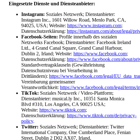
Eingesetzte Dienste und Diensteanbieter:
Instagram:
Soziales Netzwerk; Dienstanbieter:
Instagram Inc., 1601 Willow Road, Menlo Park, CA,
94025, USA; Website:
https://www.instagram.com
;
Datenschutzerklärung:
https://instagram.com/about/legal/pri
Facebook-Seiten:
Profile innerhalb des sozialen
Netzwerks Facebook; Dienstanbieter: Facebook Ireland
Ltd., 4 Grand Canal Square, Grand Canal Harbour,
Dublin 2, Irland; Website:
https://www.facebook.com
;
Datenschutzerklärung:
https://www.facebook.com/about/pri
Standardvertragsklauseln (Gewährleistung
Datenschutzniveau bei Verarbeitung in
Drittländern):
https://www.facebook.com/legal/EU_data_tr
Vereinbarung gemeinsamer
Verantwortlichkeit:
https://www.facebook.com/legal/terms/i
TikTok:
Soziales Netzwerk / Video-Plattform;
Dienstanbieter: musical.ly Inc., 10351 Santa Monica
Blvd #310, Los Angeles, CA 90025 USA;
Website:
https://www.tiktok.com
;
Datenschutzerklärung:
https://www.tiktok.com/de/privacy-
policy
.
Twitter:
Soziales Netzwerk; Dienstanbieter: Twitter
International Company, One Cumberland Place, Fenian
Street, Dublin 2 D02 AX07, Irland,