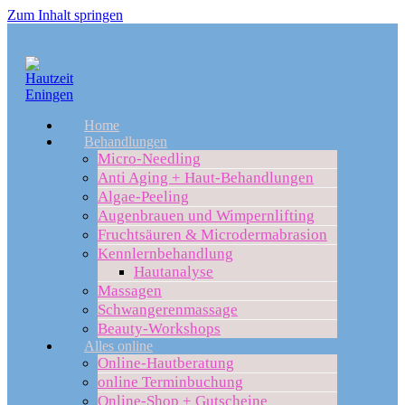
Zum Inhalt springen
Home
Behandlungen
Micro-Needling
Anti Aging + Haut-Behandlungen
Algae-Peeling
Augenbrauen und Wimpernlifting
Fruchtsäuren & Microdermabrasion
Kennlernbehandlung
Hautanalyse
Massagen
Schwangerenmassage
Beauty-Workshops
Alles online
Online-Hautberatung
online Terminbuchung
Online-Shop + Gutscheine