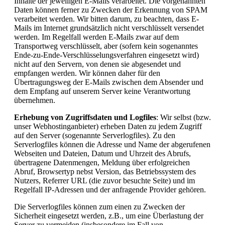
Inhalte der jeweiligen E-Mails verarbeitet. Die vorgenannten
Daten können ferner zu Zwecken der Erkennung von SPAM
verarbeitet werden. Wir bitten darum, zu beachten, dass E-
Mails im Internet grundsätzlich nicht verschlüsselt versendet
werden. Im Regelfall werden E-Mails zwar auf dem
Transportweg verschlüsselt, aber (sofern kein sogenanntes
Ende-zu-Ende-Verschlüsselungsverfahren eingesetzt wird)
nicht auf den Servern, von denen sie abgesendet und
empfangen werden. Wir können daher für den
Übertragungsweg der E-Mails zwischen dem Absender und
dem Empfang auf unserem Server keine Verantwortung
übernehmen.
Erhebung von Zugriffsdaten und Logfiles
: Wir selbst (bzw.
unser Webhostinganbieter) erheben Daten zu jedem Zugriff
auf den Server (sogenannte Serverlogfiles). Zu den
Serverlogfiles können die Adresse und Name der abgerufenen
Webseiten und Dateien, Datum und Uhrzeit des Abrufs,
übertragene Datenmengen, Meldung über erfolgreichen
Abruf, Browsertyp nebst Version, das Betriebssystem des
Nutzers, Referrer URL (die zuvor besuchte Seite) und im
Regelfall IP-Adressen und der anfragende Provider gehören.
Die Serverlogfiles können zum einen zu Zwecken der
Sicherheit eingesetzt werden, z.B., um eine Überlastung der
Server zu vermeiden (insbesondere im Fall von