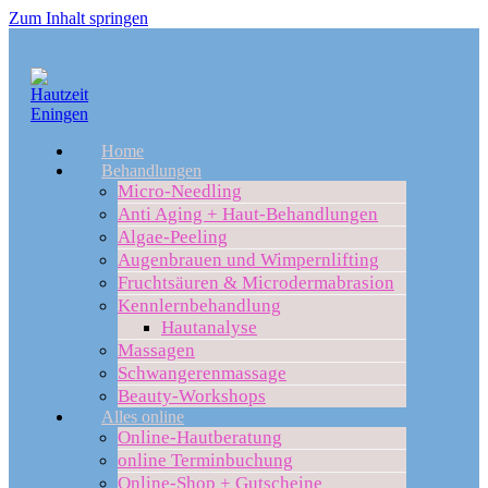
Zum Inhalt springen
Home
Behandlungen
Micro-Needling
Anti Aging + Haut-Behandlungen
Algae-Peeling
Augenbrauen und Wimpernlifting
Fruchtsäuren & Microdermabrasion
Kennlernbehandlung
Hautanalyse
Massagen
Schwangerenmassage
Beauty-Workshops
Alles online
Online-Hautberatung
online Terminbuchung
Online-Shop + Gutscheine